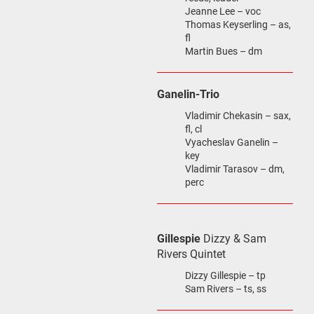
Jeanne Lee – voc
Thomas Keyserling – as,
fl
Martin Bues – dm
Ganelin-Trio
Vladimir Chekasin – sax,
fl, cl
Vyacheslav Ganelin –
key
Vladimir Tarasov – dm,
perc
Gillespie
Dizzy & Sam
Rivers Quintet
Dizzy Gillespie – tp
Sam Rivers – ts, ss