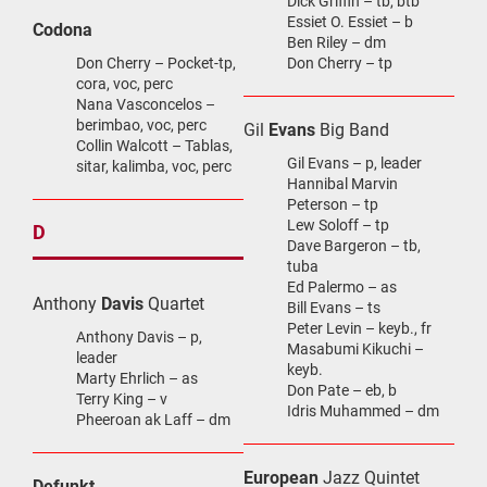
Dick Griffin – tb, btb
Essiet O. Essiet – b
Codona
Ben Riley – dm
Don Cherry – Pocket-tp,
Don Cherry – tp
cora, voc, perc
Nana Vasconcelos –
berimbao, voc, perc
Gil
Evans
Big Band
Collin Walcott – Tablas,
Gil Evans – p, leader
sitar, kalimba, voc, perc
Hannibal Marvin
Peterson – tp
Lew Soloff – tp
D
Dave Bargeron – tb,
tuba
Ed Palermo – as
Anthony
Davis
Quartet
Bill Evans – ts
Peter Levin – keyb., fr
Anthony Davis – p,
Masabumi Kikuchi –
leader
keyb.
Marty Ehrlich – as
Don Pate – eb, b
Terry King – v
Idris Muhammed – dm
Pheeroan ak Laff – dm
European
Jazz Quintet
Defunkt