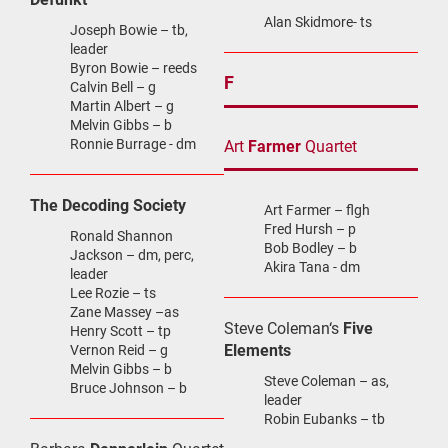
Alan Skidmore- ts
Joseph Bowie – tb,
leader
Byron Bowie – reeds
F
Calvin Bell – g
Martin Albert – g
Melvin Gibbs – b
Ronnie Burrage - dm
Art
Farmer
Quartet
The Decoding Society
Art Farmer – flgh
Fred Hursh – p
Ronald Shannon
Bob Bodley – b
Jackson – dm, perc,
Akira Tana - dm
leader
Lee Rozie – ts
Zane Massey –as
Steve Coleman‘s
Five
Henry Scott – tp
Elements
Vernon Reid – g
Melvin Gibbs – b
Steve Coleman – as,
Bruce Johnson – b
leader
Robin Eubanks – tb