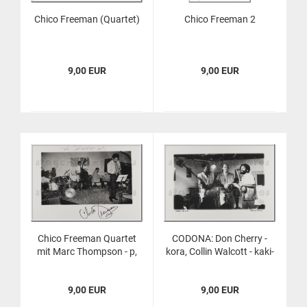
Chico Free­man (Quar­tet)
Chico Free­man 2
9,00 EUR
9,00 EUR
Chico Free­man Quar­tet
CODO­NA: Don Cher­ry -
mit Marc Thomp­son - p,
kora, Col­lin Wal­cott - kaki­
Cecil Mc Bee - b, Fred­die
lam­be, Nana Vas­con­ce­los
Waits - dm
- be­rim­bao
9,00 EUR
9,00 EUR