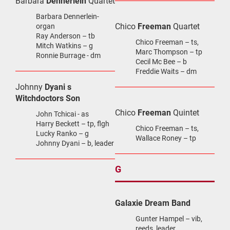
Barbara
Dennerlein
Quartet
Barbara Dennerlein-
Chico
Freeman
Quartet
organ
Ray Anderson – tb
Chico Freeman – ts,
Mitch Watkins – g
Marc Thompson – tp
Ronnie Burrage - dm
Cecil Mc Bee – b
Freddie Waits – dm
Johnny
Dyani s
Witchdoctors Son
Chico
Freeman
Quintet
John Tchicai - as
Harry Beckett – tp, flgh
Chico Freeman – ts,
Lucky Ranko – g
Wallace Roney – tp
Johnny Dyani – b, leader
G
Galaxie Dream Band
Gunter Hampel – vib,
reeds, leader