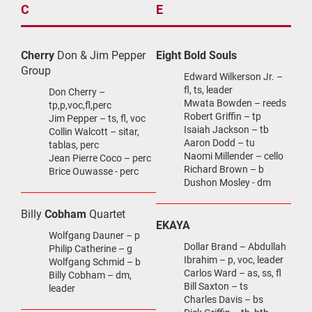
C
E
Cherry
Don & Jim Pepper
Eight Bold Souls
Group
Edward Wilkerson Jr. –
fl, ts, leader
Don Cherry –
Mwata Bowden – reeds
tp,p,voc,fl,perc
Robert Griffin – tp
Jim Pepper – ts, fl, voc
Isaiah Jackson – tb
Collin Walcott – sitar,
Aaron Dodd – tu
tablas, perc
Naomi Millender – cello
Jean Pierre Coco – perc
Richard Brown – b
Brice Ouwasse - perc
Dushon Mosley - dm
Billy
Cobham
Quartet
EKAYA
Wolfgang Dauner – p
Dollar Brand – Abdullah
Philip Catherine – g
Ibrahim – p, voc, leader
Wolfgang Schmid – b
Carlos Ward – as, ss, fl
Billy Cobham – dm,
Bill Saxton – ts
leader
Charles Davis – bs