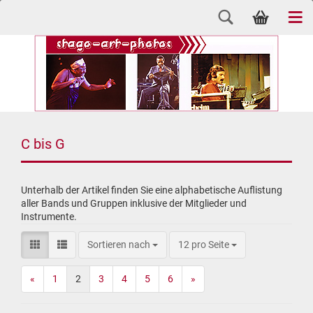
C bis G
Unterhalb der Artikel finden Sie eine alphabetische Auflistung
aller Bands und Gruppen inklusive der Mitglieder und
Instrumente.
Sortieren nach
12 pro Seite
«
1
2
3
4
5
6
»