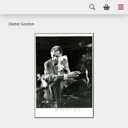
Dex­ter Gor­don