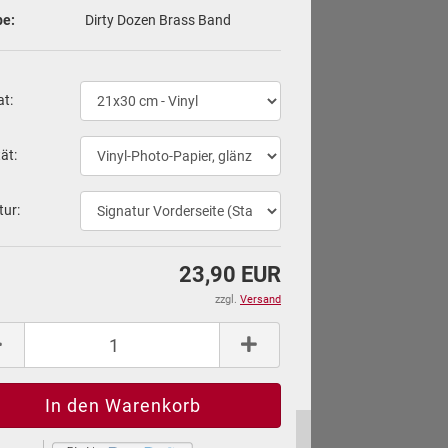
pe:
Dirty Dozen Brass Band
at:
tät:
tur:
23,90 EUR
zzgl.
Versand