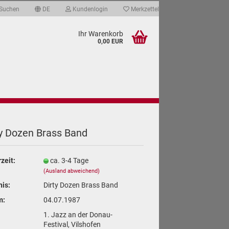
Suchen
DE
Kundenlogin
Merkzettel
Ihr Warenkorb
0,00 EUR
ate & Qualität
Über mich
Links
ty Dozen Brass Band
len
rzeit:
ca. 3-4 Tage
ergessen?
(Ausland abweichend)
nis:
Dirty Dozen Brass Band
m:
04.07.1987
1. Jazz an der Donau-
Festival, Vilshofen