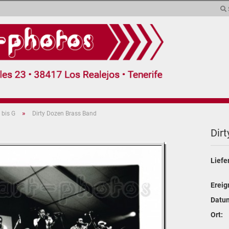
Sprache auswählen
Währung auswählen
Lieferland
»
 bis G
Dirty Dozen Brass Band
(demnächst)
Collagen (5)
Extras (2)
Form
Dir
Konto erstel
Liefe
Passwort v
Ereig
Datu
Ort: