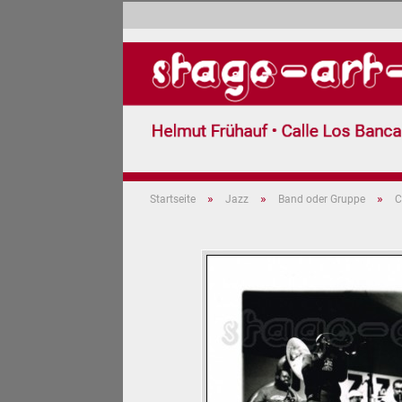
»
»
»
Startseite
Jazz
Band oder Gruppe
C
Jazz (599)
Pop (3)
Carnaval 