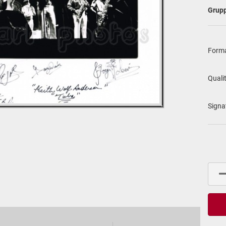
Grup
For­m
Qua­li­
Si­gna­