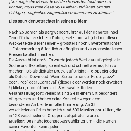
„Um magische Momente bei den Konzerten festhalten zu
können, muss man diese Musik lieben und leben, um den
richtigen, magischen Augenblick vorausahnen zu können.“
Dies spürt der Betrachter in seinen Bildern
.
Nach 25 Jahren als Bergwanderführer auf der Kanaren-Insel
Teneriffa hat er sich zur Ruhe gesetzt und will jetzt mit dieser
Web-Seite die Bilder seiner – grossteils noch unveröffentlichten
– Fotosammlung öffentlich zugänglich und zu erschwinglichen
Preisen käuflich machen.
Die Auswahl ist groß ! Es wurde jedoch Wert darauf gelegt, die
Suche und Bestellung so einfach und schnell wie möglich zu
machen ! Ob als digitaler Druck, auf Original-Fotopapier oder
als Dateien-Download. Wenn Sie auf einer der Felder „Jazz“
oder „Pop“ oder „Carnaval“ (diese Felder werden noch erweitert
! ) klicken, dann öffnen sich 3 Auswahlkriterien:
Veranstaltungsort
: Vielleicht sind Sie in einem Ort besonders
oft gewesen und haben seine Konzerte wegen dem
besonderen Ambiente in toller Erinnerung. An 33
verschiedenen Orten habe ich rund 600 Musiker porträtiert, die
in 123 verschiedenen Gruppen aufgetreten waren.
Musiker
: Das naheliegenste Auswahlkriterium – die Namen
seiner Favoriten kennt jeder !