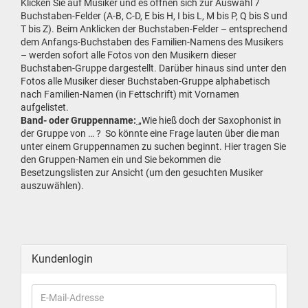
Klicken Sie auf Musiker und es öffnen sich zur Auswahl 7
Buchstaben-Felder (A-B, C-D, E bis H, I bis L, M bis P, Q bis S und
T bis Z). Beim Anklicken der Buchstaben-Felder – entsprechend
dem Anfangs-Buchstaben des Familien-Namens des Musikers
– werden sofort alle Fotos von den Musikern dieser
Buchstaben-Gruppe dargestellt. Darüber hinaus sind unter den
Fotos alle Musiker dieser Buchstaben-Gruppe alphabetisch
nach Familien-Namen (in Fettschrift) mit Vornamen
aufgelistet.
Band- oder Gruppenname:
„
Wie hieß doch der Saxophonist in
der Gruppe von … ? So könnte eine Frage lauten über die man
unter einem Gruppennamen zu suchen beginnt. Hier tragen Sie
den Gruppen-Namen ein und Sie bekommen die
Besetzungslisten zur Ansicht (um den gesuchten Musiker
auszuwählen).
Kundenlogin