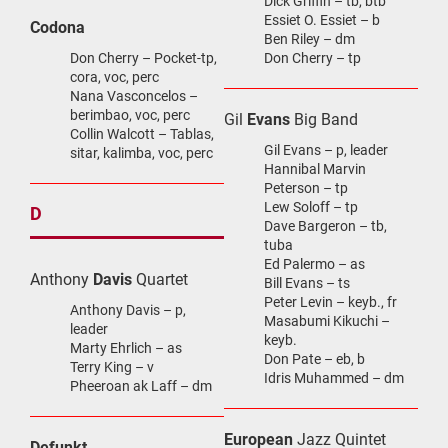
Dick Griffin – tb, btb
Essiet O. Essiet – b
Codona
Ben Riley – dm
Don Cherry – Pocket-tp,
Don Cherry – tp
cora, voc, perc
Nana Vasconcelos –
berimbao, voc, perc
Gil
Evans
Big Band
Collin Walcott – Tablas,
Gil Evans – p, leader
sitar, kalimba, voc, perc
Hannibal Marvin
Peterson – tp
Lew Soloff – tp
D
Dave Bargeron – tb,
tuba
Ed Palermo – as
Anthony
Davis
Quartet
Bill Evans – ts
Peter Levin – keyb., fr
Anthony Davis – p,
Masabumi Kikuchi –
leader
keyb.
Marty Ehrlich – as
Don Pate – eb, b
Terry King – v
Idris Muhammed – dm
Pheeroan ak Laff – dm
European
Jazz Quintet
Defunkt