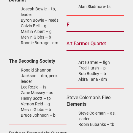
Alan Skidmore- ts
Joseph Bowie – tb,
leader
Byron Bowie – reeds
F
Calvin Bell – g
Martin Albert – g
Melvin Gibbs – b
Ronnie Burrage - dm
Art
Farmer
Quartet
The Decoding Society
Art Farmer – flgh
Fred Hursh – p
Ronald Shannon
Bob Bodley – b
Jackson – dm, perc,
Akira Tana - dm
leader
Lee Rozie – ts
Zane Massey –as
Steve Coleman‘s
Five
Henry Scott – tp
Elements
Vernon Reid – g
Melvin Gibbs – b
Steve Coleman – as,
Bruce Johnson – b
leader
Robin Eubanks – tb