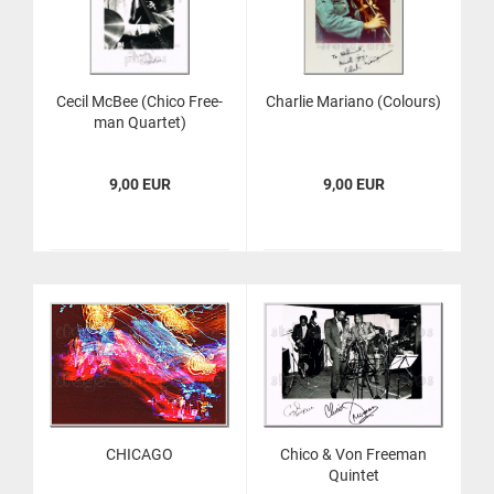
Cecil McBee (Chico Free­
Char­lie Ma­ria­no (Co­lours)
man Quar­tet)
9,00 EUR
9,00 EUR
CHI­CA­GO
Chico & Von Free­man
Quin­tet