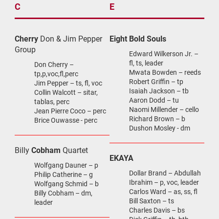
C
E
Cherry
Don & Jim Pepper
Eight Bold Souls
Group
Edward Wilkerson Jr. –
fl, ts, leader
Don Cherry –
Mwata Bowden – reeds
tp,p,voc,fl,perc
Robert Griffin – tp
Jim Pepper – ts, fl, voc
Isaiah Jackson – tb
Collin Walcott – sitar,
Aaron Dodd – tu
tablas, perc
Naomi Millender – cello
Jean Pierre Coco – perc
Richard Brown – b
Brice Ouwasse - perc
Dushon Mosley - dm
Billy
Cobham
Quartet
EKAYA
Wolfgang Dauner – p
Dollar Brand – Abdullah
Philip Catherine – g
Ibrahim – p, voc, leader
Wolfgang Schmid – b
Carlos Ward – as, ss, fl
Billy Cobham – dm,
Bill Saxton – ts
leader
Charles Davis – bs