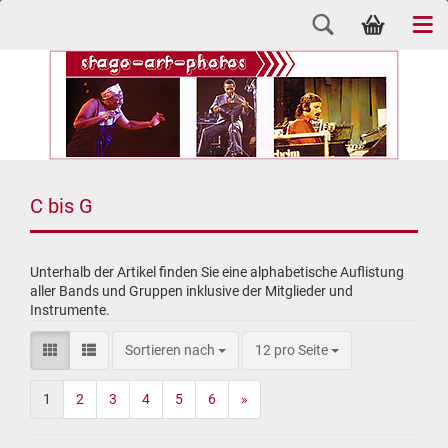
C bis G
Unterhalb der Artikel finden Sie eine alphabetische Auflistung
aller Bands und Gruppen inklusive der Mitglieder und
Instrumente.
Sortieren nach
12 pro Seite
1
2
3
4
5
6
»