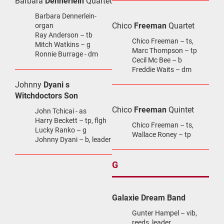
Barbara
Dennerlein
Quartet
Barbara Dennerlein-
Chico
Freeman
Quartet
organ
Ray Anderson – tb
Chico Freeman – ts,
Mitch Watkins – g
Marc Thompson – tp
Ronnie Burrage - dm
Cecil Mc Bee – b
Freddie Waits – dm
Johnny
Dyani s
Witchdoctors Son
Chico
Freeman
Quintet
John Tchicai - as
Harry Beckett – tp, flgh
Chico Freeman – ts,
Lucky Ranko – g
Wallace Roney – tp
Johnny Dyani – b, leader
G
Galaxie Dream Band
Gunter Hampel – vib,
reeds, leader