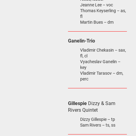
Jeanne Lee – voc
Thomas Keyserling – as,
fl
Martin Bues – dm
Ganelin-Trio
Vladimir Chekasin – sax,
fl, cl
Vyacheslav Ganelin –
key
Vladimir Tarasov – dm,
perc
Gillespie
Dizzy & Sam
Rivers Quintet
Dizzy Gillespie – tp
Sam Rivers – ts, ss