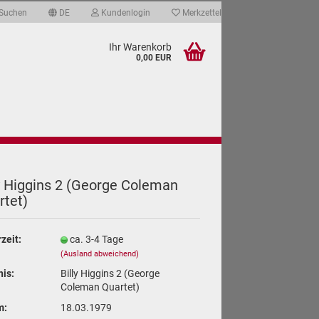
Suchen
DE
Kundenlogin
Merkzettel
Ihr Warenkorb
0,00 EUR
ate & Qualität
Über mich
Links
y Hig­gins 2 (Ge­or­ge Co­le­man
­tet)
len
ergessen?
rzeit:
ca. 3-4 Tage
(Ausland abweichend)
nis:
Billy Higgins 2 (George
Coleman Quartet)
m:
18.03.1979