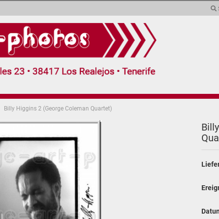
Sprache auswählen
Währung auswählen
Lieferland
Billy Higgins 2 (George Coleman Quartet)
(demnächst)
Collagen (5)
Extras (2)
Form
Bill
Quar
Konto erstel
Passwort v
Liefe
Ereig
Datu