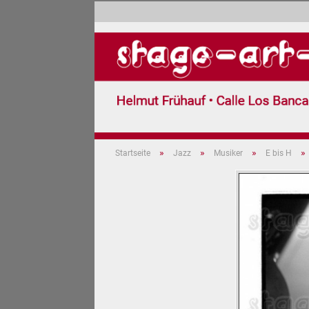
»
»
»
»
Startseite
Jazz
Musiker
E bis H
Jazz (599)
Pop (3)
Carnaval 