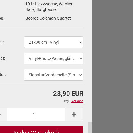
10.Int.jazzwoche, Wacker-
Halle, Burghausen
pe:
George Cöleman Quartet
at:
tät:
tur:
23,90 EUR
zzgl.
Versand