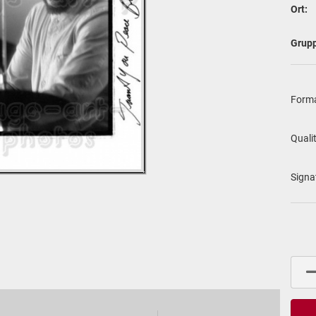
Ort:
Grup
For­m
Qua­li­
Si­gna­