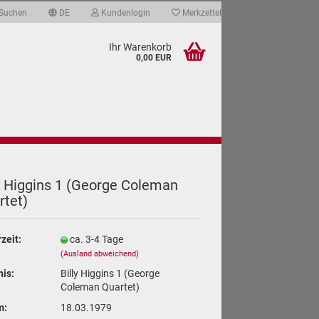
Suchen
DE
Kundenlogin
Merkzettel
Ihr Warenkorb
0,00 EUR
ate & Qualität
Über mich
Links
y Hig­gins 1 (Ge­or­ge Co­le­man
­tet)
len
ergessen?
rzeit:
ca. 3-4 Tage
(Ausland abweichend)
nis:
Billy Higgins 1 (George
Coleman Quartet)
m:
18.03.1979