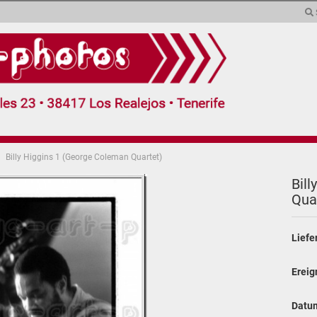
Sprache auswählen
Währung auswählen
Lieferland
Billy Higgins 1 (George Coleman Quartet)
(demnächst)
Collagen (5)
Extras (2)
Form
Bill
Quar
Konto erstel
Passwort v
Liefe
Ereig
Datu