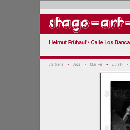
»
»
»
»
Startseite
Jazz
Musiker
E bis H
Jazz (599)
Pop (3)
Carnaval 