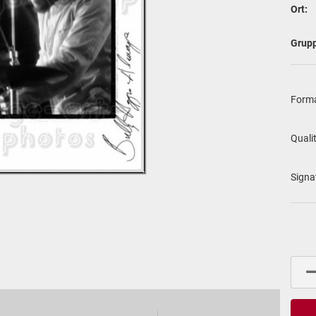
Ort:
Grup
For­m
Qua­li­
Si­gna­