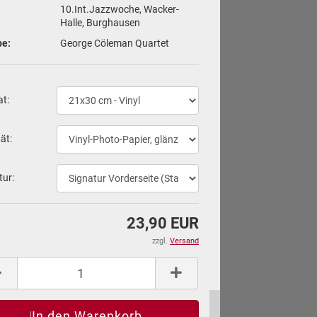
10.Int.Jazzwoche, Wacker-
Halle, Burghausen
pe:
George Cöleman Quartet
at:
tät:
tur:
23,90 EUR
zzgl.
Versand