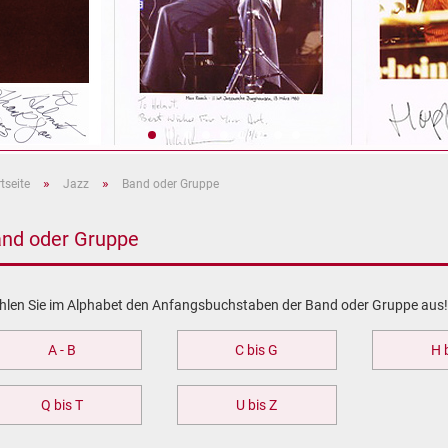
»
»
tseite
Jazz
Band oder Gruppe
nd oder Gruppe
len Sie im Alphabet den Anfangsbuchstaben der Band oder Gruppe aus!
A - B
C bis G
H 
Q bis T
U bis Z