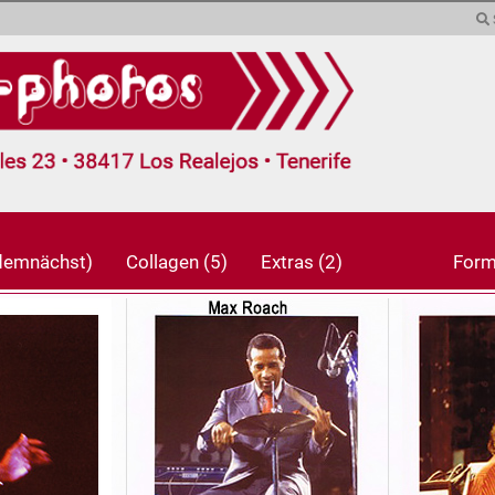
Sprache auswählen
Währung auswählen
Lieferland
(demnächst)
Collagen (5)
Extras (2)
Form
Konto erstel
Passwort v