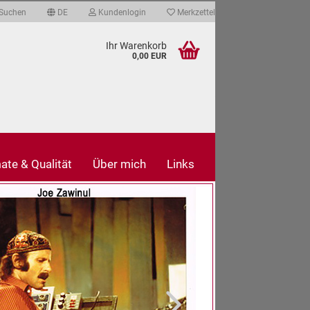
Suchen
DE
Kundenlogin
Merkzettel
Ihr Warenkorb
0,00 EUR
ate & Qualität
Über mich
Links
len
ergessen?