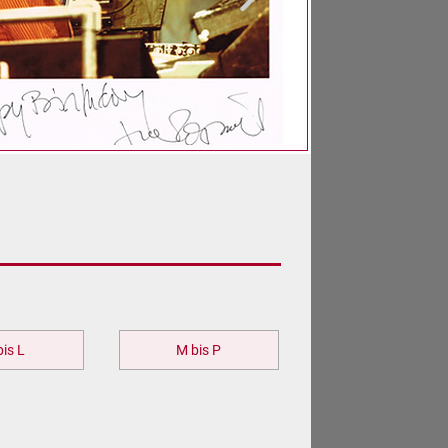
bis L
M bis P