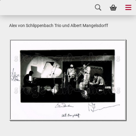
Alex von Schlip­pen­bach Trio und Al­bert Man­gels­dorff