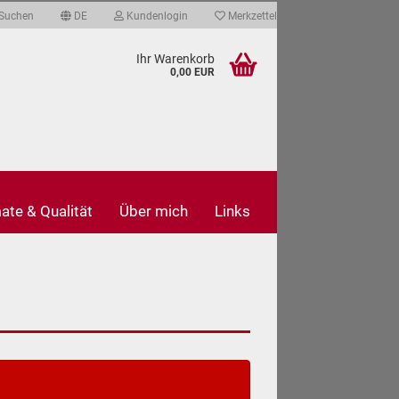
Suchen
DE
Kundenlogin
Merkzettel
Ihr Warenkorb
0,00 EUR
ate & Qualität
Über mich
Links
len
ergessen?