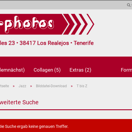
Sprache auswählen
Währung auswählen
Lieferland
(demnächst)
Collagen (5)
Extras (2)
Form
»
»
»
tseite
Jazz
Bilddatei-Download
T bis Z
Konto erstel
Passwort v
weiterte Suche
Die Suche ergab keine genauen Treffer.