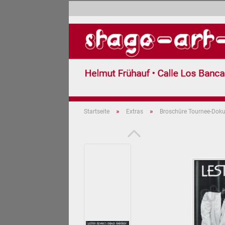
»
»
Startseite
Extras
Broschüre Tournee-Doku
Jazz (599)
Pop (3)
Carnaval 