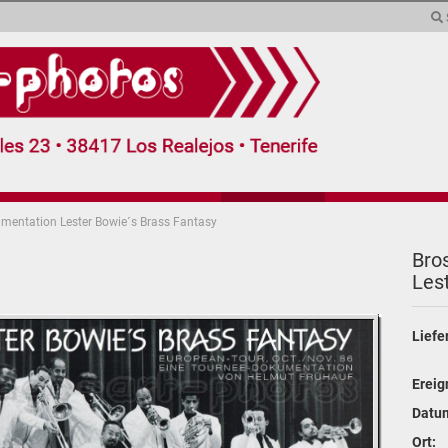
Sprache auswählen
Währung auswählen
Lieferland
mentation Lester Bowie´s Brass Fantasy
(demnächst)
Collagen (5)
Extras (2)
Form
Bro
Les­
Konto erstel
Passwort v
Liefe
Ereig
Datu
Ort: