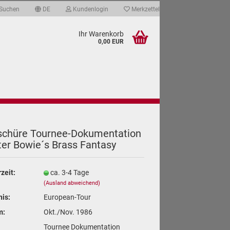
Suchen
DE
Kundenlogin
Merkzettel
Ihr Warenkorb
0,00 EUR
ate & Qualität
Über mich
Links
­schü­re Tournee-​Dokumentation
ter Bowie´s Brass Fan­ta­sy
len
ergessen?
rzeit:
ca. 3-4 Tage
(Ausland abweichend)
nis:
European-Tour
m:
Okt./Nov. 1986
Tournee Dokumentation